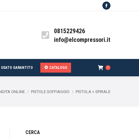
Facebook
USATO GARANTITO
CATALOGO
0
0815229426
info@elcompressori.it
USATO GARANTITO
CATALOGO
0
re:
NDITA ONLINE
PISTOLE SOFFIAGGIO
PISTOLA + SPIRALE
CERCA