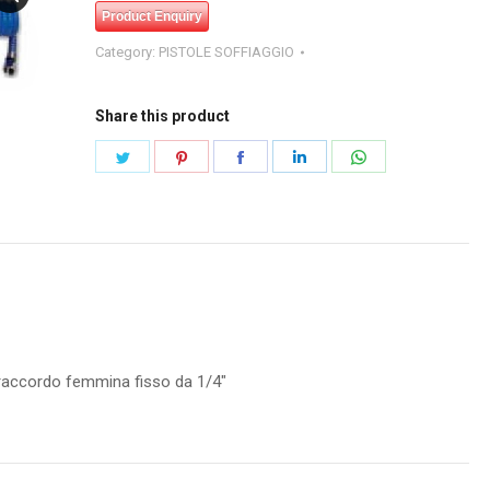
Product Enquiry
Category:
PISTOLE SOFFIAGGIO
Share this product
Share
Share
Share
Share
Share
on
on
on
on
on
Twitter
Pinterest
Facebook
LinkedIn
WhatsApp
raccordo femmina fisso da 1/4″