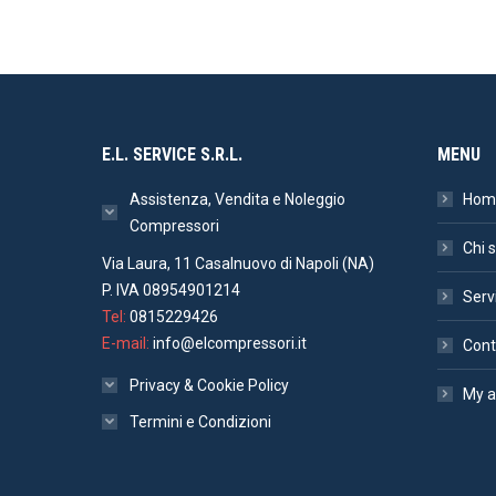
E.L. SERVICE S.R.L.
MENU
Assistenza, Vendita e Noleggio
Hom
Compressori
Chi 
Via Laura, 11 Casalnuovo di Napoli (NA)
P. IVA 08954901214
Serv
Tel:
0815229426
E-mail:
info@elcompressori.it
Cont
Privacy & Cookie Policy
My a
Termini e Condizioni